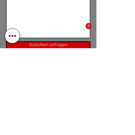
1
Gutschein anfragen
Tel: 0521 / 299 90 | E-Mail:
info@brenner-hotel.de
Brenner Hotel GmbH & Co. KG