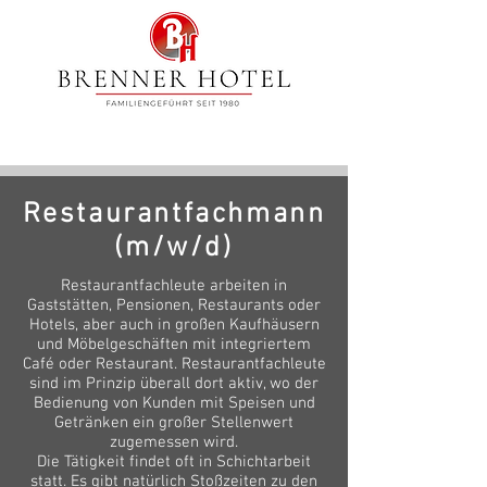
Restaurantfachmann
(m/w/d)
Restaurantfachleute arbeiten in
Gaststätten, Pensionen, Restaurants oder
Hotels, aber auch in großen Kaufhäusern
und Möbelgeschäften mit integriertem
Café oder Restaurant. Restaurantfachleute
sind im Prinzip überall dort aktiv, wo der
Bedienung von Kunden mit Speisen und
Getränken ein großer Stellenwert
zugemessen wird.
Die Tätigkeit findet oft in Schichtarbeit
statt. Es gibt natürlich Stoßzeiten zu den