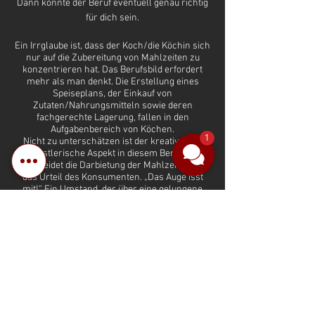
Dann könnte der Beruf eventuell genau richtig
für dich sein.
Ein Irrglaube ist, dass der Koch/die Köchin sich
nur auf die Zubereitung von Mahlzeiten zu
konzentrieren hat. Das Berufsbild erfordert
mehr als man denkt. Die Erstellung eines
Speiseplans, der Einkauf von
Zutaten/Nahrungsmitteln sowie deren
fachgerechte Lagerung, fallen in den
Aufgabenbereich von Köchen.
1
Nicht zu unterschätzen ist der kreative und
künstlerische Aspekt in diesem Beruf. Oft
entscheidet die Darbietung der Mahlzeiten über
das Urteil des Konsumenten. „Das Auge isst
mit!“ Ein Umstand, der über eine gelungene
Mahlzeit entscheiden kann.
Die Arbeitszeiten von Köchen sind sehr
unterschiedlich geregelt und richten sich nach
den Anforderungen des Arbeitgebers. In einer
Großküche werden in der Regel zum Mittag
und zum Abend Mahlzeiten zubereitet. In vielen
Restaurants gibt es hingegen nur am Abend
eine Mahlzeit, die vorbereitet werden muss.
Der Stressfaktor zu den Stoßzeiten ist
meistens sehr hoch, der Umgangston in der