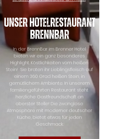
Unser HotelRestaurant
BrennBar
In der BrennBar im Brenner Hotel
bieten wir ein ganz besonderes
Highlight. Köstlichkeiten vom heißen
Stein! Sie braten ihr Lieblingsfleisch auf
einem 360 Grad heißen Stein, in
gemütlichem Ambiente. In unserem
familiengeführten Restaurant steht
herzliche Gastfreundschaft an
oberster Stelle! Die zwanglose
Atmosphäre mit moderner deutscher
Küche, bietet etwas für jeden
Geschmack.