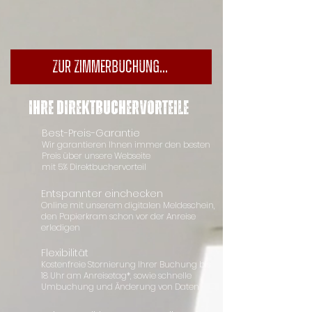
Zur Zimmerbuchung...
Ihre Direktbuchervorteile
Best-Preis-Garantie
Wir garantieren Ihnen immer den besten
Preis über unsere Webseite
mit 5% Direktbuchervorteil
Entspannter einchecken
Online mit unserem digitalen Meldeschein,
den Papierkram schon vor der Anreise
erledigen
Flexibilität
Kostenfreie Stornierung Ihrer Buchung bis
18 Uhr am Anreisetag*, sowie schnelle
Umbuchung und Änderung von Daten