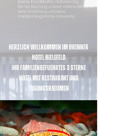
Keine Kreditkarte notwendig
Bei der Buchung unserer Hoteldirektrate ist
keine Anzahlung und keine
Kreditkartengarantie notwendig
Herzlich Willkommen im Brenner
Hotel Bielefeld
Ihr Familiengefuehrtes 3 Sterne
Hotel mit Restaurant und
Tagungsraeumen