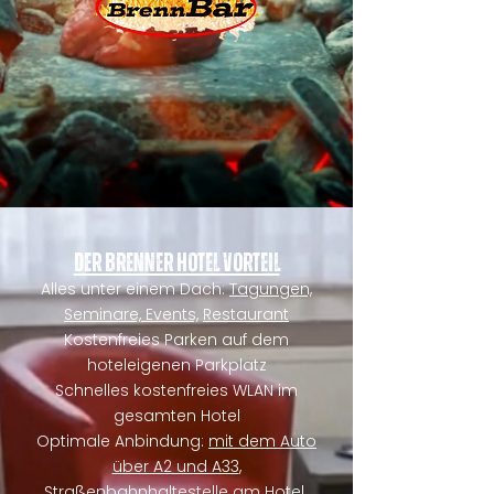
Der Brenner Hotel Vorteil
Alles unter einem Dach:
Tagungen,
Seminare, Events,
Restaurant
Kostenfreies Parken auf dem
hoteleigenen Parkplatz
Schnelles kostenfreies WLAN im
gesamten Hotel
Optimale Anbindung:
mit dem Auto
über A2 und A33
,
Straßenbahnhaltestelle am Hotel