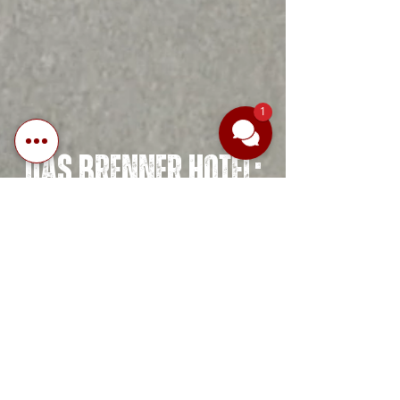
1
Das Brenner Hotel:
Ihr BusinessHotel
mit Tagungen und
Events in Bielefeld
Das Brenner Hotel ist ein familiengeführtes
Hotel am Stadtrand von Bielefeld. Bei uns
wird geschlafen, gefeiert, geplaudert,
getrunken und geschlemmt! Durch die